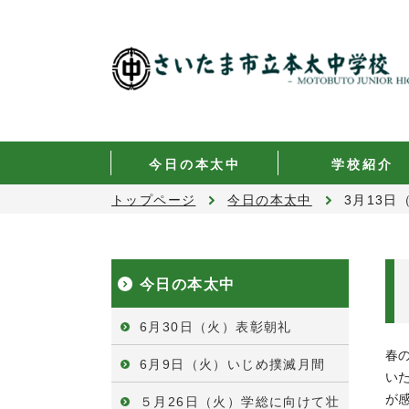
今日の本太中
学校紹介
トップページ
今日の本太中
3月13
今日の本太中
6月30日（火）表彰朝礼
春
6月9日（火）いじめ撲滅月間
い
が
５月26日（火）学総に向けて壮