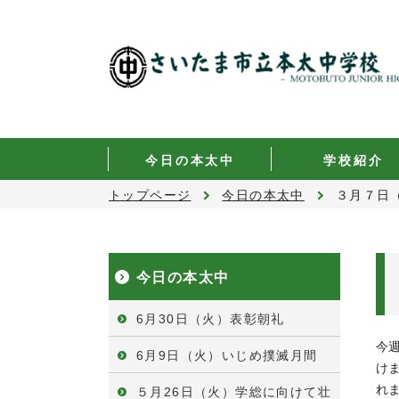
今日の本太中
学校紹介
トップページ
今日の本太中
３月７日
今日の本太中
6月30日（火）表彰朝礼
今
6月9日（火）いじめ撲滅月間
け
れ
５月26日（火）学総に向けて壮